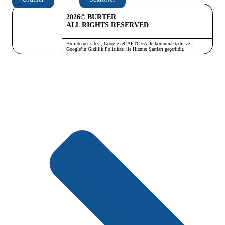
2026© BURTER
ALL RIGHTS RESERVED
Bu internet sitesi, Google reCAPTCHA ile korunmaktadır ve
Google’ın
Gizlilik Politikası
ile
Hizmet Şartları
geçerlidir.