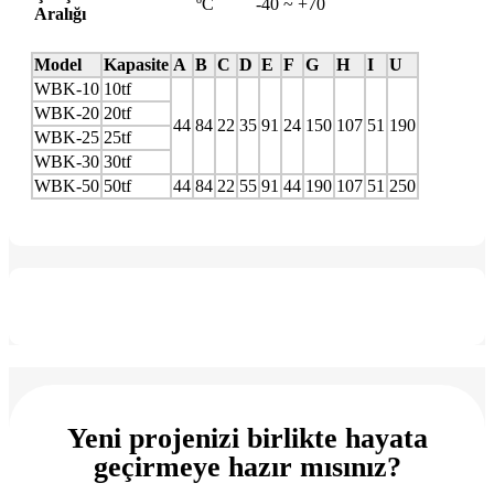
ºC
-40 ~ +70
Aralığı
Model
Kapasite
A
B
C
D
E
F
G
H
I
U
WBK-10
10tf
WBK-20
20tf
44
84
22
35
91
24
150
107
51
190
WBK-25
25tf
WBK-30
30tf
WBK-50
50tf
44
84
22
55
91
44
190
107
51
250
Yeni projenizi birlikte hayata
geçirmeye hazır mısınız?