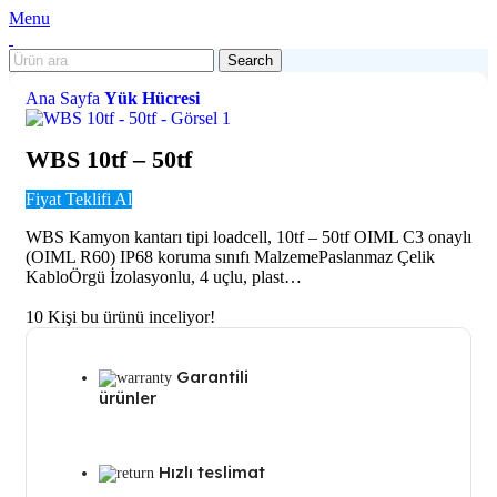
Menu
Search
Ana Sayfa
Yük Hücresi
WBS 10tf – 50tf
Fiyat Teklifi Al
WBS Kamyon kantarı tipi loadcell, 10tf – 50tf OIML C3 onaylı
(OIML R60) IP68 koruma sınıfı MalzemePaslanmaz Çelik
KabloÖrgü İzolasyonlu, 4 uçlu, plast…
10
Kişi bu ürünü inceliyor!
Garantili
ürünler
Hızlı teslimat