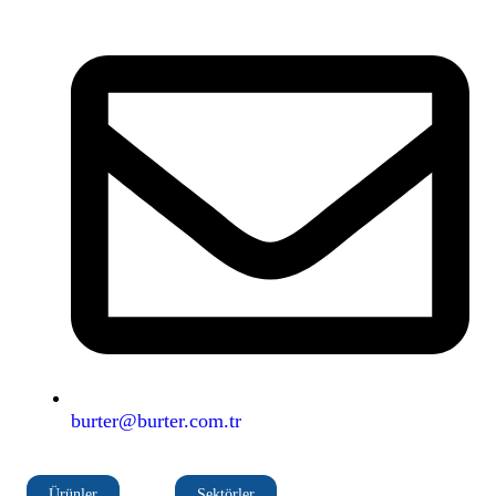
burter@burter.com.tr
Ürünler
Sektörler