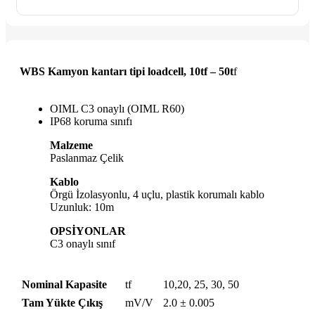
WBS Kamyon kantarı tipi loadcell, 10tf – 50t
f
OIML C3 onaylı (OIML R60)
IP68 koruma sınıfı
Malzeme
Paslanmaz Çelik
Kablo
Örgü İzolasyonlu, 4 uçlu, plastik korumalı kablo
Uzunluk: 10m
OPSİYONLAR
C3 onaylı sınıf
Nominal Kapasite
tf
10,20, 25, 30, 50
Tam Yükte Çıkış
mV/V
2.0 ± 0.005