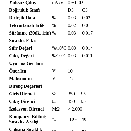
Yüksüz Çıkış
mV/V
0 ± 0.02
Doğruluk Sınıfı
D3
C3
Birleşik Hata
%
0.03
0.02
Tekrarlanabilirlik
%
0.02
0.01
Sürünme (30dk. için)
%
0.03
0.017
Sıcaklık Etkisi
Sıfır Değeri
%/10°C
0.03
0.014
Çıkış Değeri
%/10°C
0.03
0.011
Uyarma Gerilimi
Önerilen
V
10
Maksimum
V
15
Direnç Değerleri
Giriş Direnci
Ω
350 ± 3.5
Çıkış Direnci
Ω
350 ± 3.5
İzolasyon Direnci
MΩ
> 2,000
Kompanze Edilmiş
ºC
-10 ~ +40
Sıcaklık Aralığı
Çalışma Sıcaklık