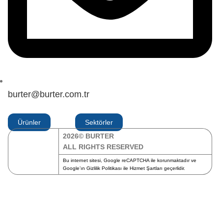
burter@burter.com.tr
Ürünler
Sektörler
2026© BURTER
ALL RIGHTS RESERVED
Bu internet sitesi, Google reCAPTCHA ile korunmaktadır ve
Google’ın
Gizlilik Politikası
ile
Hizmet Şartları
geçerlidir.