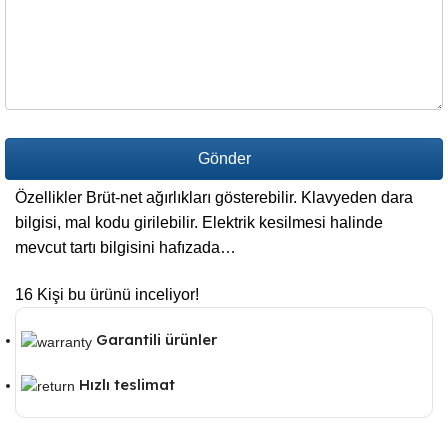
Gönder
Özellikler Brüt-net ağırlıkları gösterebilir. Klavyeden dara
This
bilgisi, mal kodu girilebilir. Elektrik kesilmesi halinde
field
mevcut tartı bilgisini hafızada…
should
be
16
Kişi bu ürünü inceliyor!
left
blank
Garantili ürünler
Hızlı teslimat