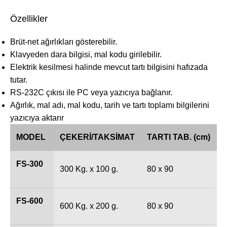
Özellikler
Brüt-net ağırlıkları gösterebilir.
Klavyeden dara bilgisi, mal kodu girilebilir.
Elektrik kesilmesi halinde mevcut tartı bilgisini hafızada
tutar.
RS-232C çıkısı ile PC veya yazıcıya bağlanır.
Ağırlık, mal adı, mal kodu, tarih ve tartı toplamı bilgilerini
yazıcıya aktarır
MODEL
ÇEKERİ/TAKSİMAT
TARTI TAB. (cm)
FS-300
300 Kg. x 100 g.
80 x 90
FS-600
600 Kg. x 200 g.
80 x 90