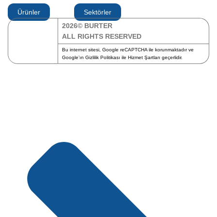
Ürünler
Sektörler
2026© BURTER
ALL RIGHTS RESERVED
Bu internet sitesi, Google reCAPTCHA ile korunmaktadır ve
Google’ın
Gizlilik Politikası
ile
Hizmet Şartları
geçerlidir.