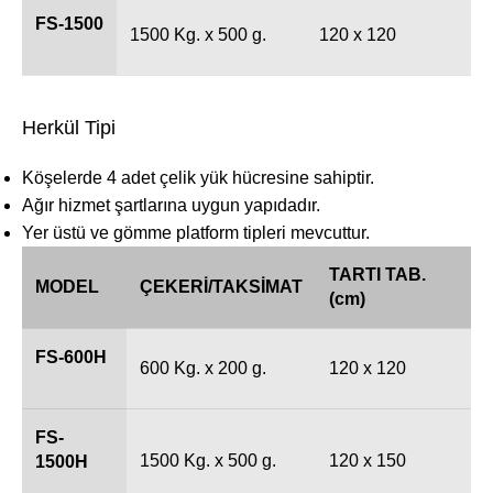
FS-1500
1500 Kg. x 500 g.
120 x 120
Herkül Tipi
Köşelerde 4 adet çelik yük hücresine sahiptir.
Ağır hizmet şartlarına uygun yapıdadır.
Yer üstü ve gömme platform tipleri mevcuttur.
TARTI TAB.
MODEL
ÇEKERİ/TAKSİMAT
(cm)
FS-600H
600 Kg. x 200 g.
120 x 120
FS-
1500 Kg. x 500 g.
120 x 150
1500H