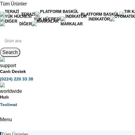
Tüm Ürünler
TERAZI
PLATFORM BASKÜL
YÜK HÜCRESI
İNDIKATÖR
DIĞER
MARKALAR
Search
Canlı Destek
(0224) 220 33 38
Hızlı
Teslimat
Menu
Tüm Ürünler