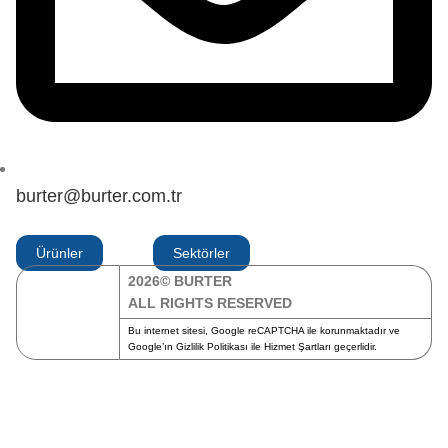
burter@burter.com.tr
Ürünler
Sektörler
2026© BURTER
ALL RIGHTS RESERVED
Bu internet sitesi, Google reCAPTCHA ile korunmaktadır ve
Google’ın
Gizlilik Politikası
ile
Hizmet Şartları
geçerlidir.