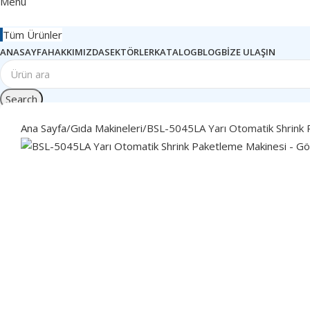
Menu
Tüm Ürünler
ANASAYFA
HAKKIMIZDA
SEKTÖRLER
KATALOG
BLOG
BIZE ULAŞIN
Search
Ana Sayfa
Gıda Makineleri
BSL-5045LA Yarı Otomatik Shrink 