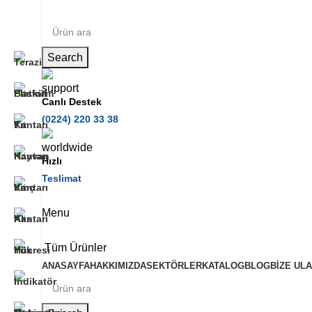
Search
Canlı Destek
(0224) 220 33 38
Hızlı
Teslimat
Menu
Tüm Ürünler
ANASAYFA
HAKKIMIZDA
SEKTÖRLER
KATALOG
BLOG
BIZE ULA