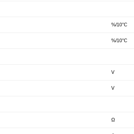
%/10°C
%/10°C
V
V
Ω