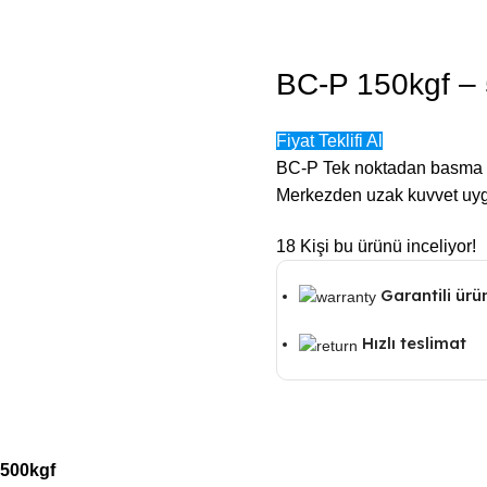
BC-P 150kgf –
Fiyat Teklifi Al
BC-P Tek noktadan basma ti
Merkezden uzak kuvvet uyg
18
Kişi bu ürünü inceliyor!
Garantili ürü
Hızlı teslimat
 500kgf