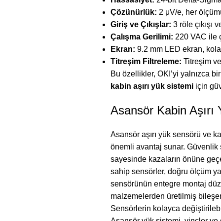
Çözünürlük:
2 μV/e, her ölçüm
Giriş ve Çıkışlar:
3 röle çıkışı v
Çalışma Gerilimi:
220 VAC ile ça
Ekran:
9.2 mm LED ekran, kolay 
Titreşim Filtreleme:
Titreşim ve
Bu özellikler,
OKI
’yi yalnızca b
kabin aşırı yük sistemi
için güv
Asansör Kabin Aşırı 
Asansör aşırı yük sensörü ve kabi
önemli avantaj sunar. Güvenlik s
sayesinde kazaların önüne geçe
sahip sensörler, doğru ölçüm y
sensörünün entegre montaj düze
malzemelerden üretilmiş bileşenl
Sensörlerin kolayca değiştirileb
Asansör yük sistemi, vinçler ve