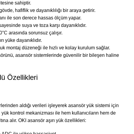
esine sahiptir.
de, hafiflik ve dayanıklılığı bir araya getirir.
nı ile son derece hassas ölçüm yapar.
 sayesinde suya ve toza karşı dayanıklıdır.
0°C arasında sorunsuz çalışır.
ı yüke dayanıklıdır.
k montaj düzeneği ile hızlı ve kolay kurulum sağlar.
sörünü, asansör sistemlerinde güvenilir bir bileşen haline
ü Özellikleri
lerinden aldığı verileri işleyerek asansör yük sistemi için
rı yük kontrol mekanizması ile hem kullanıcıların hem de
ına alır. OKI asansör aşırı yük özellikleri:
 ADC ile yükse hassasiyet.