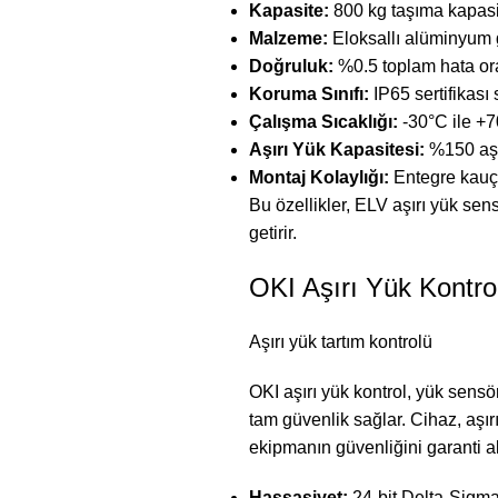
Kapasite:
800 kg taşıma kapasit
Malzeme:
Eloksallı alüminyum göv
Doğruluk:
%0.5 toplam hata ora
Koruma Sınıfı:
IP65 sertifikası
Çalışma Sıcaklığı:
-30°C ile +7
Aşırı Yük Kapasitesi:
%150 aşır
Montaj Kolaylığı:
Entegre kauçu
Bu özellikler, ELV aşırı yük sen
getirir.
OKI Aşırı Yük Kontrol
Aşırı yük tartım kontrolü
OKI aşırı yük kontrol, yük sensör
tam güvenlik sağlar. Cihaz, aşı
ekipmanın güvenliğini garanti alt
Hassasiyet:
24-bit Delta-Sigma