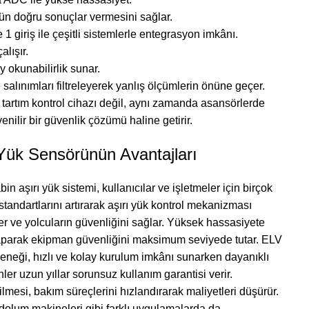
ün doğru sonuçlar vermesini sağlar.
e 1 giriş ile çeşitli sistemlerle entegrasyon imkânı.
lışır.
okunabilirlik sunar.
 salınımları filtreleyerek yanlış ölçümlerin önüne geçer.
ir tartım kontrol cihazı değil, aynı zamanda asansörlerde
enilir bir güvenlik çözümü haline getirir.
Yük Sensörünün Avantajları
n aşırı yük sistemi, kullanıcılar ve işletmeler için birçok
tandartlarını artırarak aşırı yük kontrol mekanizması
r ve yolcuların güvenliğini sağlar. Yüksek hassasiyete
aparak ekipman güvenliğini maksimum seviyede tutar. ELV
neği, hızlı ve kolay kurulum imkânı sunarken dayanıklı
er uzun yıllar sorunsuz kullanım garantisi verir.
ilmesi, bakım süreçlerini hızlandırarak maliyetleri düşürür.
 dolum makineleri gibi farklı uygulamalarda da